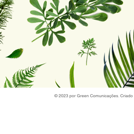
© 2023 por Green Comunicações. Criad